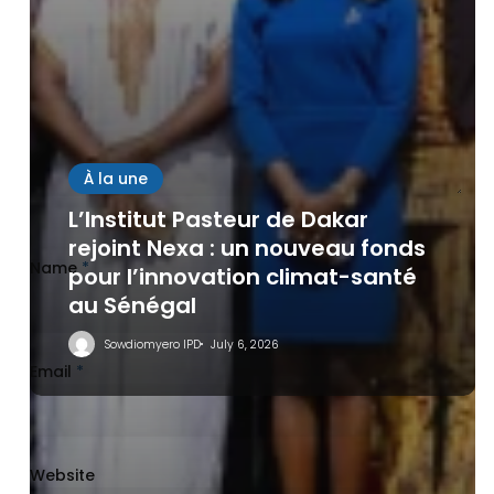
À la une
L’Institut Pasteur de Dakar
rejoint Nexa : un nouveau fonds
Name
*
pour l’innovation climat-santé
au Sénégal
Sowdiomyero IPD
July 6, 2026
Email
*
Website