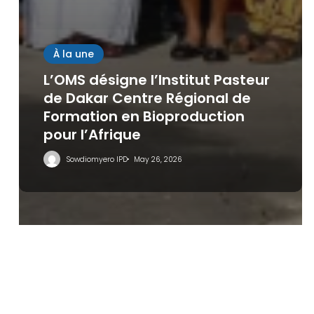
À la une
Save my name, email, and website in this browser
L’OMS désigne l’Institut Pasteur
for the next time I comment.
de Dakar Centre Régional de
Formation en Bioproduction
pour l’Afrique
Sowdiomyero IPD
May 26, 2026
À la une