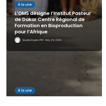
À la une
L’OMS désigne l’Institut Pasteur
Website
de Dakar Centre Régional de
Formation en Bioproduction
pour l’Afrique
Sowdiomyero IPD
May 26, 2026
Save my name, email, and website in this browser
for the next time I comment.
À la une
Formation certifiante en gestion
des déchets biologiques : 27