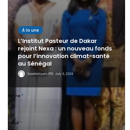
Leave a Reply
À la une
L’Institut Pasteur de Dakar
rejoint Nexa : un nouveau fonds
pour l’innovation climat-santé
au Sénégal
Sowdiomyero IPD
July 6, 2026
Name
*
Email
*