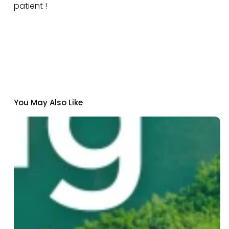
patient !
You May Also Like
L’Institut
Pasteur
de
Dakar
rejoint
Nexa
:
un
nouveau
fonds
pour