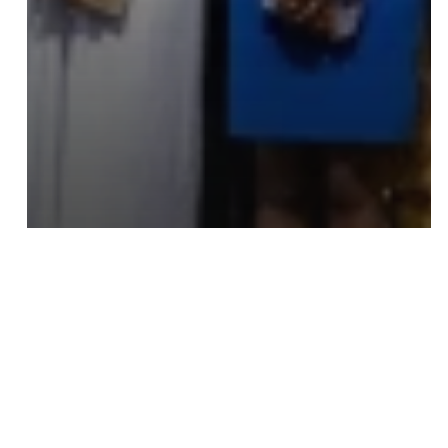
Save my name, email, and website in this browser
for the next time I comment.
À la une
L’Institut Pasteur de Dakar
rejoint Nexa : un nouveau fonds
pour l’innovation climat-santé
au Sénégal