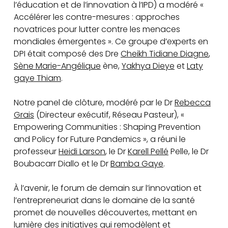
l’éducation et de l’innovation à l’IPD) a modéré «
Accélérer les contre-mesures : approches
novatrices pour lutter contre les menaces
mondiales émergentes ». Ce groupe d’experts en
DPI était composé des Dre
Cheikh Tidiane Diagne
,
Sène Marie-Angélique
ène,
Yakhya Dieye
et
Laty
gaye Thiam
.
Notre panel de clôture, modéré par le Dr
Rebecca
Grais
(Directeur exécutif, Réseau Pasteur), «
Empowering Communities : Shaping Prevention
and Policy for Future Pandemics », a réuni le
professeur
Heidi Larson
, le Dr
Karell Pellé
Pelle, le Dr
Boubacarr Diallo et le Dr
Bamba Gaye
.
À l’avenir, le forum de demain sur l’innovation et
l’entrepreneuriat dans le domaine de la santé
promet de nouvelles découvertes, mettant en
lumière des initiatives qui remodèlent et