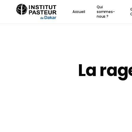
Skip
Qui
to
Accueil
sommes-
nous ?
main
content
La rag