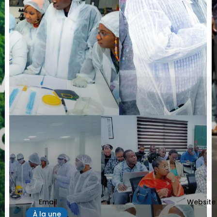
Email
*
Website
À la une