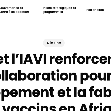
Gouvernance et
Piliers stratégiques et
Partenaires
Comité de direction
programmes
À la une
et l’IAVI renforce
llaboration pour
pement et la fab
 vaccins en Afri