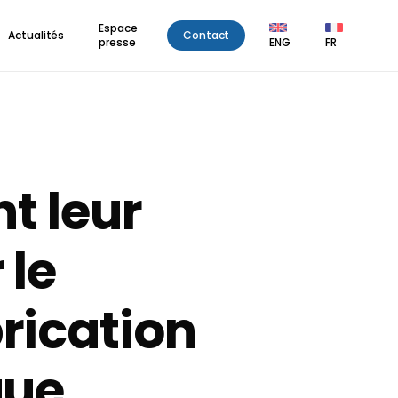
Espace
Actualités
Contact
presse
ENG
FR
nt leur
 le
rication
que