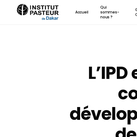
Skip
Qui
to
Accueil
sommes-
nous ?
main
content
L’IPD 
co
dévelop
de