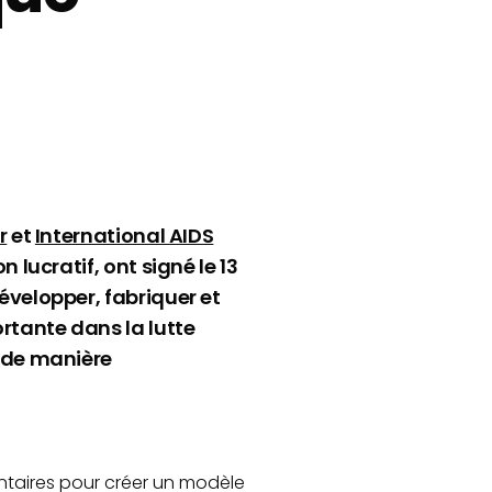
r
et
International AIDS
lucratif, ont signé le 13
évelopper, fabriquer et
rtante dans la lutte
t de manière
entaires pour créer un modèle