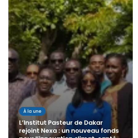
des
déchets
biologiques
:
27
professionnels
de
15
pays
formés
à
l’IPD
Leave a Reply
À la une
L’Institut Pasteur de Dakar
rejoint Nexa : un nouveau fonds