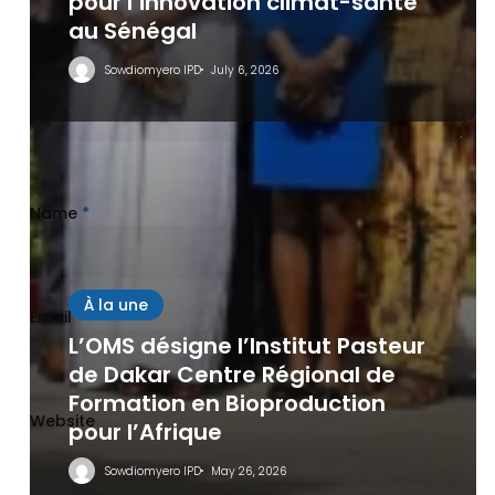
pour l’innovation climat-santé
au Sénégal
Sowdiomyero IPD
July 6, 2026
Name
*
À la une
Email
*
L’OMS désigne l’Institut Pasteur
de Dakar Centre Régional de
Formation en Bioproduction
Website
pour l’Afrique
Sowdiomyero IPD
May 26, 2026