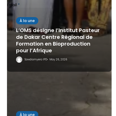
Email
*
À la une
L’OMS désigne l’Institut Pasteur
Website
de Dakar Centre Régional de
Formation en Bioproduction
pour l’Afrique
Save my name, email, and website in this browser
Sowdiomyero IPD
May 26, 2026
for the next time I comment.
À la une