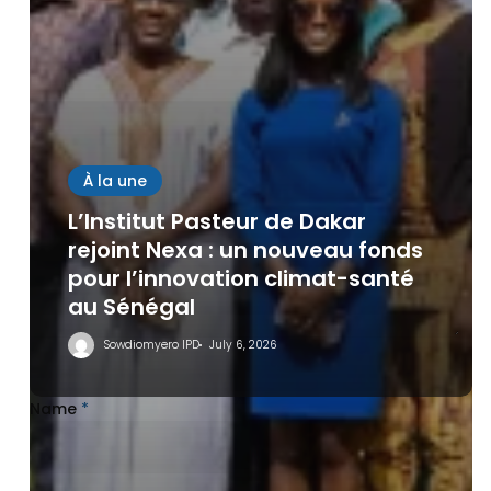
Leave a Reply
À la une
L’Institut Pasteur de Dakar
rejoint Nexa : un nouveau fonds
pour l’innovation climat-santé
au Sénégal
Sowdiomyero IPD
July 6, 2026
Name
*