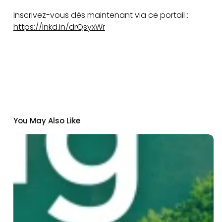
Inscrivez-vous dès maintenant via ce portail :
https://lnkd.in/drQsyxWr
You May Also Like
L’Institut
Pasteur
de
Dakar
rejoint
Nexa
:
un