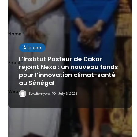
Name
*
À la une
L’Institut Pasteur de Dakar
Email
*
rejoint Nexa : un nouveau fonds
pour l’innovation climat-santé
au Sénégal
Website
Sowdiomyero IPD
July 6, 2026
Save my name, email, and website in this browser
for the next time I comment.